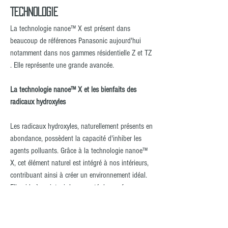
TECHNOLOGIE
La technologie nanoe™ X est présent dans
beaucoup de références Panasonic aujourd'hui
notamment dans nos gammes résidentielle Z et TZ
. Elle représente une grande avancée.
La technologie nanoe™ X et les bienfaits des
radicaux hydroxyles
Les radicaux hydroxyles, naturellement présents en
abondance, possèdent la capacité d'inhiber les
agents polluants. Grâce à la technologie nanoe™
X, cet élément naturel est intégré à nos intérieurs,
contribuant ainsi à créer un environnement idéal.
Elle aide à maintenir la propreté des surfaces
dures, des tissus serrés, ainsi que de l'air que
nous respirons, rendant nos espaces de vie plus
agréables.