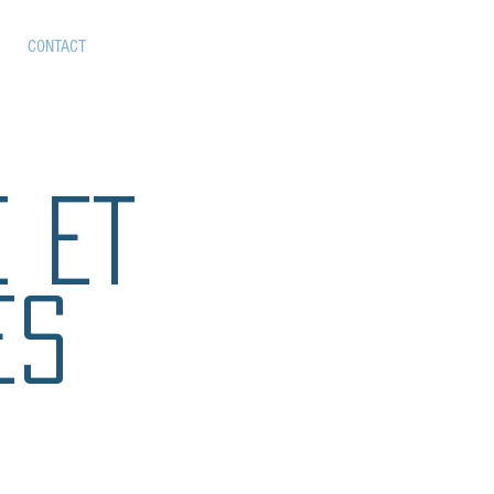
CONTACT
É ET
ES