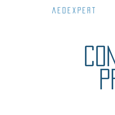
aedexpert
CON
P