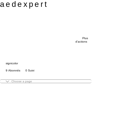
aedexpert
Message
S'abonner
Plus
d'actions
signicolor
9 Abonnés
0 Suivi