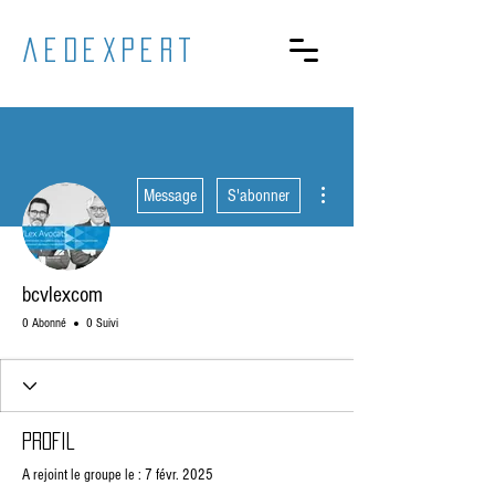
aedexpert
Plus d'actions
Message
S'abonner
bcvlexcom
0 Abonné
0 Suivi
Profil
A rejoint le groupe le : 7 févr. 2025