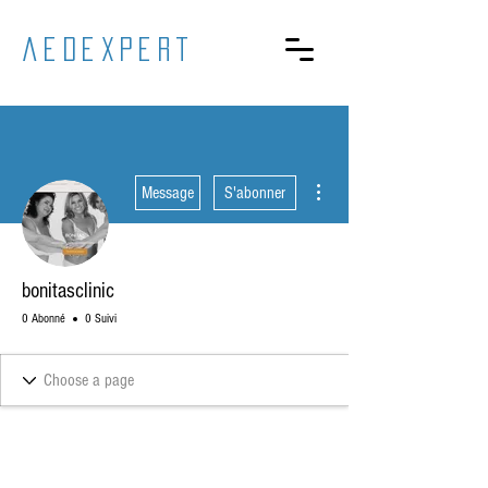
aedexpert
Plus d'actions
Message
S'abonner
bonitasclinic
0 Abonné
0 Suivi