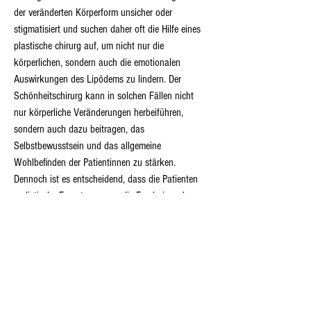
der veränderten Körperform unsicher oder 
stigmatisiert und suchen daher oft die Hilfe eines 
plastische chirurg auf, um nicht nur die 
körperlichen, sondern auch die emotionalen 
Auswirkungen des Lipödems zu lindern. Der 
Schönheitschirurg kann in solchen Fällen nicht 
nur körperliche Veränderungen herbeiführen, 
sondern auch dazu beitragen, das 
Selbstbewusstsein und das allgemeine 
Wohlbefinden der Patientinnen zu stärken. 
Dennoch ist es entscheidend, dass die Patienten 
realistische Erwartungen an die Ergebnisse der 
Behandlung haben und verstehen, dass es sich 
bei der Fettabsaugung um eine symptomatische, 
aber nicht heilende Behandlung handelt. 
Patientinnen mit lipedema suchen oft nach 
Therapieoptionen wie Lymphdrainage und 
Kompressionstherapie. Viele Menschen 