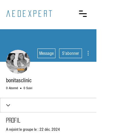
aedexpert
Plus d'actions
Message
S'abonner
bonitasclinic
0 Abonné
0 Suivi
Profil
A rejoint le groupe le : 22 déc. 2024