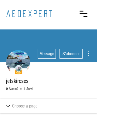
aedexpert
Plus d'actions
Message
S'abonner
jetskiroses
0 Abonné
1 Suivi