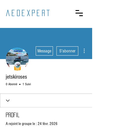
aedexpert
Plus d'actions
Message
S'abonner
jetskiroses
0 Abonné
1 Suivi
Profil
A rejoint le groupe le : 24 févr. 2026