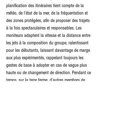
planification des itinéraires tient compte de la 
météo, de l’état de la mer, de la fréquentation et 
des zones protégées, afin de proposer des trajets 
à la fois spectaculaires et responsables. Les 
moniteurs adaptent la vitesse et la distance entre 
les jets à la composition du groupe, ralentissant 
pour les débutants, laissant davantage de marge 
aux plus expérimentés, rappelant toujours les 
gestes de base à adopter en cas de vague plus 
haute ou de changement de direction. Pendant ce 
temps, sur la terre ferme, d’autres membres de 
l’équipe se chargent d’accueillir les prochains 
participants, de répondre aux questions, 
d’expliquer comment se déroule une session type 
et de souligner les points essentiels pour que 
chacun se sente prêt. Cette organisation discrète 
et méthodique permet à l’expérience proposée par 
Jet Ski Roses de conserver cette apparente 