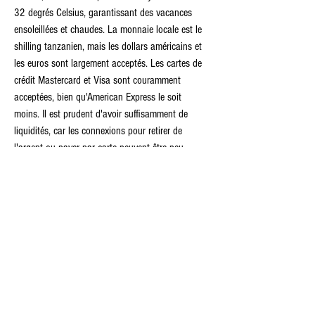
32 degrés Celsius, garantissant des vacances 
ensoleillées et chaudes. La monnaie locale est le 
shilling tanzanien, mais les dollars américains et 
les euros sont largement acceptés. Les cartes de 
crédit Mastercard et Visa sont couramment 
acceptées, bien qu'American Express le soit 
moins. Il est prudent d'avoir suffisamment de 
liquidités, car les connexions pour retirer de 
l'argent ou payer par carte peuvent être peu 
fiables à certains endroits. En ce qui concerne la 
langue, l'anglais est la langue véhiculaire à 
Zanzibar, bien que le kiswahili soit la langue 
officielle et divers dialectes locaux soient parlés. 
Les hôtels, y compris The Mora Zanzibar, 
communiquent généralement en anglais sans 
problème. Les types d'hébergement au The Mora 
Zanzibar incluent la Suite Junior standard avec 
vue sur le jardin, la Suite Junior 'Ocean' avec vue 